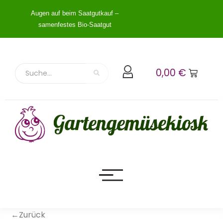
Augen auf beim Saatgutkauf –
samenfestes Bio-Saatgut
0,00
€
←Zurück