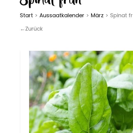
Start
>
Aussaatkalender
>
März
>
Spinat f
←Zurück