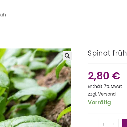
rüh
Spinat frü
🔍
2,80
€
Enthält 7% MwSt
zzgl.
Versand
Vorrätig
-
+