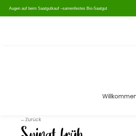
Augen auf beim Saatgutkauf –
samenfestes Bio-Saatgut
Willkomme
←Zurück
Spinat früh