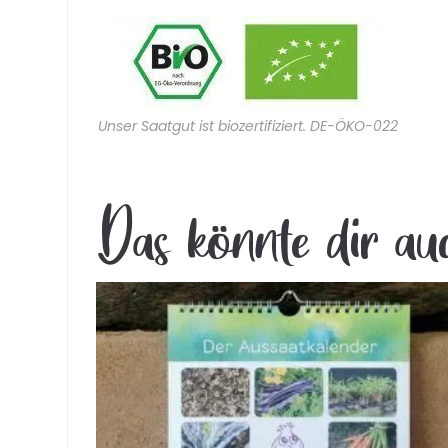
Unser Saatgut ist biozertifiziert. DE-ÖKO-022
Das könnte dir au