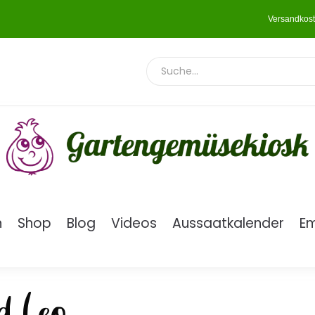
Versandkost
n
Shop
Blog
Videos
Aussaatkalender
E
d Leo«