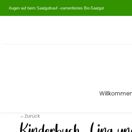
Augen auf beim Saatgutkauf –
samenfestes Bio-Saatgut
Willkomme
←Zurück
Kinderbuch »Lina un