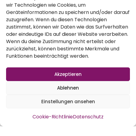
wir Technologien wie Cookies, um
Ende Oktober/Anfang November in diesem
Geräteinformationen zu speichern und/oder darauf
Jahr ist das Klima noch recht mild. Jetzt ist
zuzugreifen. Wenn du diesen Technologien
es Zeit den Knoblauch für das nächste Jahr
zustimmst, können wir Daten wie das Surfverhalten
oder eindeutige IDs auf dieser Website verarbeiten.
zu setzen. Es gibt verschiedene
Wenn du deine Zustimmung nicht erteilst oder
Möglichkeiten, wir haben jede Zehe einzeln
zurückziehst, können bestimmte Merkmale und
Funktionen beeinträchtigt werden.
gesetzt.
Ein paar Fakten: Pflanzlochtiefe: ca. 5 cm
Akzeptieren
und der Pflanzabstand: ca. 10 cm und der
Reihenabstand: 20 cm.
Ablehnen
Verschiedene Sorten wie
Einstellungen ansehen
Elefantenknoblauch, roter und weißer
Cookie-Richtlinie
Datenschutz
Knoblauch haben wir eingebuddelt. Aus
einer Zehe wächst im Optimalfall ein ganze