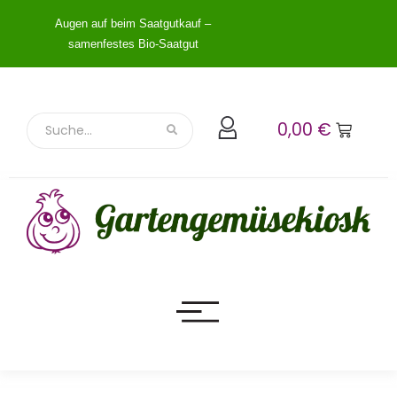
Augen auf beim Saatgutkauf –
samenfestes Bio-Saatgut
0,00
€