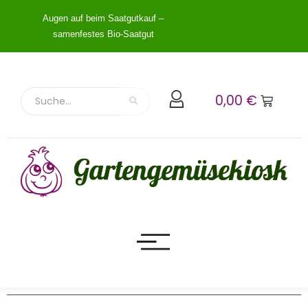
Augen auf beim Saatgutkauf –
samenfestes Bio-Saatgut
0,00
€