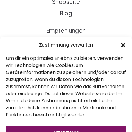
Aussaatbox
Aussaatbox
Frühjahr
Sommer
Zustimmung verwalten
125,00
€
249,00
€
Um dir ein optimales Erlebnis zu bieten, verwenden
Enthält 7% MwSt
Enthält 7% MwSt
wir Technologien wie Cookies, um
zzgl.
Versand
zzgl.
Versand
Geräteinformationen zu speichern und/oder darauf
zuzugreifen. Wenn du diesen Technologien
Lieferzeit: Lieferzeit 2-5
Lieferzeit: Lieferzeit 2-5
zustimmst, können wir Daten wie das Surfverhalten
Werktage
Werktage
oder eindeutige IDs auf dieser Website verarbeiten.
Wenn du deine Zustimmung nicht erteilst oder
In den Warenkorb
In den Warenkorb
zurückziehst, können bestimmte Merkmale und
Funktionen beeinträchtigt werden.