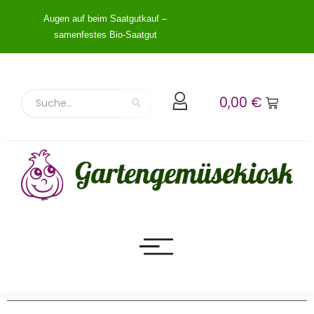
Augen auf beim Saatgutkauf –
samenfestes Bio-Saatgut
0,00
€