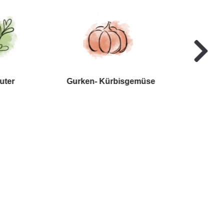
uter
Gurken- Kürbisgemüse