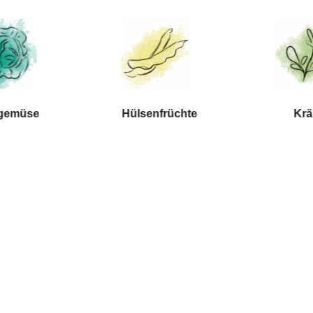
gemüse
Hülsen
früchte
Krä