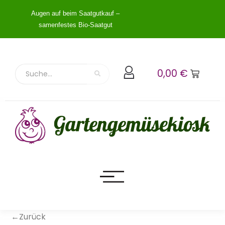
Augen auf beim Saatgutkauf –
samenfestes Bio-Saatgut
0,00
€
←Zurück