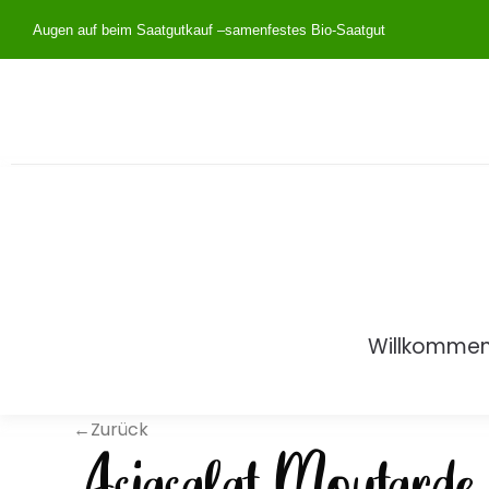
Augen auf beim Saatgutkauf –
samenfestes Bio-Saatgut
Willkomme
←Zurück
Asiasalat Moutarde