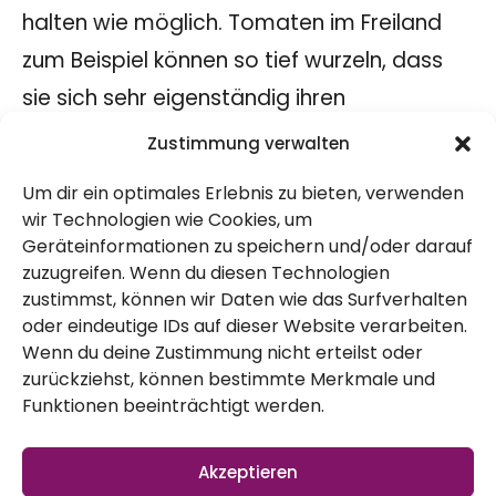
halten wie möglich. Tomaten im Freiland
zum Beispiel können so tief wurzeln, dass
sie sich sehr eigenständig ihren
Wasserbedarf decken können. Natürlich
Zustimmung verwalten
werden hier alle Pflanzen gemulcht, schon
Um dir ein optimales Erlebnis zu bieten, verwenden
alleine damit das Wasser nicht so schnell
wir Technologien wie Cookies, um
verdunstet. Die Erde ist bedeckt und so
Geräteinformationen zu speichern und/oder darauf
zuzugreifen. Wenn du diesen Technologien
schnell wächst da nichts raus. Ansonsten,
zustimmst, können wir Daten wie das Surfverhalten
gerade bei Kübelpflanzen stecken wir
oder eindeutige IDs auf dieser Website verarbeiten.
Wenn du deine Zustimmung nicht erteilst oder
einfach die Finger in die Erde und schauen
zurückziehst, können bestimmte Merkmale und
ob es auch im tieferen Bereich trocken ist.
Funktionen beeinträchtigt werden.
Dieses Jahr probieren wir bei dem Anbau
von Tomaten auch die Ollas vom Drellhof
Akzeptieren