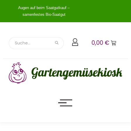
Augen auf beim Saatgutkauf –
samenfestes Bio-Saatgut
0,00
€