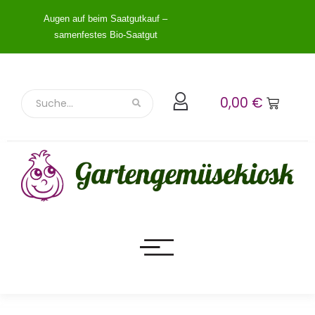
Augen auf beim Saatgutkauf –
samenfestes Bio-Saatgut
0,00
€