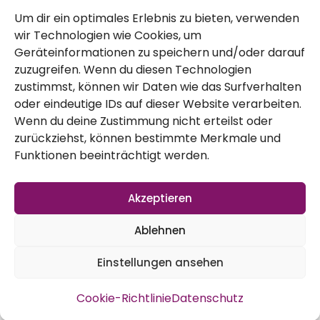
anderen nebenstehenden Tomaten. Sie
Um dir ein optimales Erlebnis zu bieten, verwenden
schmeckt allerdings sehr sehr süß Punkt
wir Technologien wie Cookies, um
Schlesische Himbeere
Geräteinformationen zu speichern und/oder darauf
zuzugreifen. Wenn du diesen Technologien
Die schlesische Himbeere, die Malinka, ist
zustimmst, können wir Daten wie das Surfverhalten
oder eindeutige IDs auf dieser Website verarbeiten.
eine feine Tomate. Sie gehört zu den
Wenn du deine Zustimmung nicht erteilst oder
Fleischtomaten und hat eher so eine
zurückziehst, können bestimmte Merkmale und
Funktionen beeinträchtigt werden.
hellere vielleicht schon fast Rosa ähnliche
Farbe. Die Früchte sind bei uns abgeknickt,
Akzeptieren
warum auch immer. Bei dem tollen Namen
Ablehnen
habe ich mir irgendwie mehr erhofft im
Geschmack, keine schlechte Tomate, aber
Einstellungen ansehen
wir haben ganz gerne
Cookie-Richtlinie
Datenschutz
Geschmacksexplosion. Unsere
St. Pierre
hat