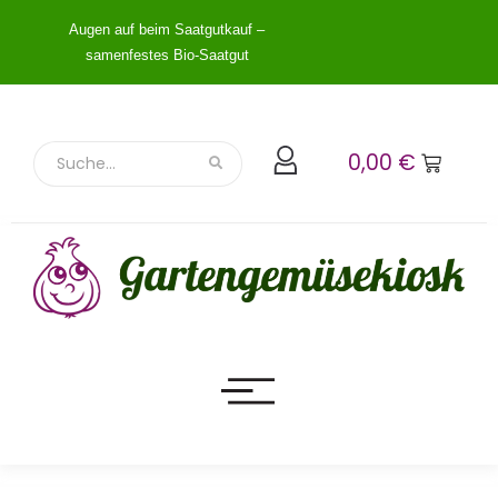
Augen auf beim Saatgutkauf –
samenfestes Bio-Saatgut
0,00
€