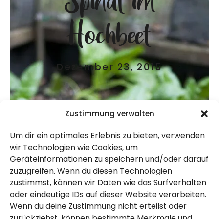
Hochbeet
Dezember 23, 2015
Zustimmung verwalten
Um dir ein optimales Erlebnis zu bieten, verwenden
wir Technologien wie Cookies, um
Geräteinformationen zu speichern und/oder darauf
zuzugreifen. Wenn du diesen Technologien
zustimmst, können wir Daten wie das Surfverhalten
Für den Winter haben wir Spinat angebaut.
oder eindeutige IDs auf dieser Website verarbeiten.
Wenn du deine Zustimmung nicht erteilst oder
Vorgezogen in kleinen Töpfchen und dann
zurückziehst, können bestimmte Merkmale und