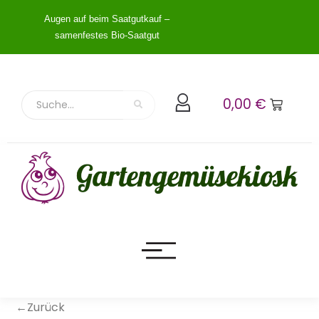
Augen auf beim Saatgutkauf –
samenfestes Bio-Saatgut
0,00
€
←Zurück