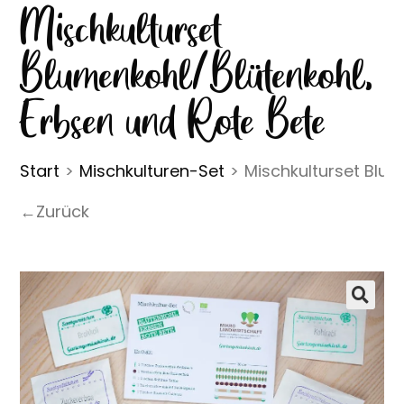
Mischkulturset
Blumenkohl/Blütenkohl,
Erbsen und Rote Bete
Start
>
Mischkulturen-Set
>
Mischkulturset Blum
←Zurück
🔍