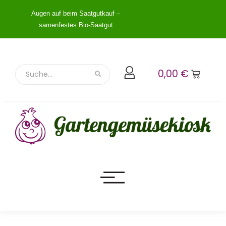
Augen auf beim Saatgutkauf –
samenfestes Bio-Saatgut
0,00
€