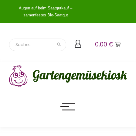
Augen auf beim Saatgutkauf –
samenfestes Bio-Saatgut
0,00
€