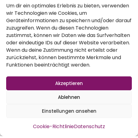
unsere sind genau dafür geeignet.
Um dir ein optimales Erlebnis zu bieten, verwenden
wir Technologien wie Cookies, um
Geräteinformationen zu speichern und/oder darauf
zuzugreifen. Wenn du diesen Technologien
Brokkoli – nächsten Juli säen
zustimmst, können wir Daten wie das Surfverhalten
Blumenkohl spät – ab nächstem Juni
oder eindeutige IDs auf dieser Website verarbeiten.
Wenn du deine Zustimmung nicht erteilst oder
säen
zurückziehst, können bestimmte Merkmale und
Spitzkohl – nächsten Juni säen
Funktionen beeinträchtigt werden.
Chinakohl – nächsten Juli oder Ende Juni
säen
Akzeptieren
Ablehnen
Einstellungen ansehen
Cookie-Richtlinie
Datenschutz