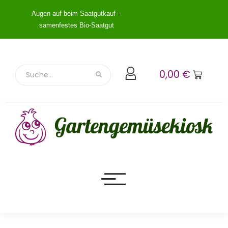
Augen auf beim Saatgutkauf –
samenfestes Bio-Saatgut
0,00
€