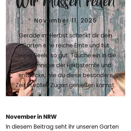
November 11, 2025
Gerade im Herbst schenkt dir dein
Garten eine reiche Ernte und tut
deiner Seele so gut. Tauche ein in die
Geheimnisse der Herbsternte und
entdecke, wie du diese besondere
Zeit in vollen Zügen genießen kannst.
November in NRW
In diesem Beitrag seht ihr unseren Garten