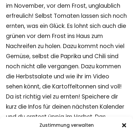
im November, vor dem Frost, unglaublich
erfreulich! Selbst Tomaten lassen sich noch
ernten, was ein Glück. Es lohnt sich auch die
grünen vor dem Frost ins Haus zum
Nachreifen zu holen. Dazu kommt noch viel
Gemüse, selbst die Paprika und Chili sind
noch nicht alle vergangen. Dazu kommen
die Herbstsalate und wie ihr im Video
sehen könnt, die Kartoffeltonnen sind voll!
Da ist richtig viel zu ernten! Speichere dir
kurz die Infos für deinen nächsten Kalender
und du erntest üppig im Herbst. Das
Zustimmung verwalten
funktioniert nicht mit allen Sorten so gut –