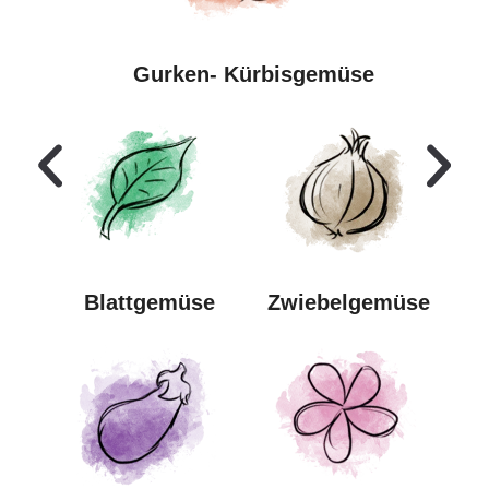
Gurken- Kürbisgemüse
Blatt
gemüse
Zwiebel
gemüse