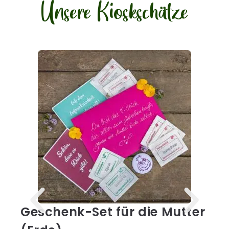
Unsere Kioskschätze
H
4
Geschenk-Set für die Mutter