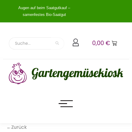
Augen auf beim Saatgutkauf –
samenfestes Bio-Saatgut
0,00
€
←Zurück