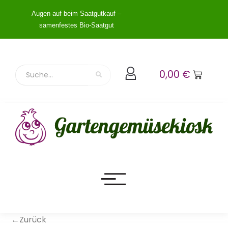
Augen auf beim Saatgutkauf –
samenfestes Bio-Saatgut
0,00
€
←Zurück