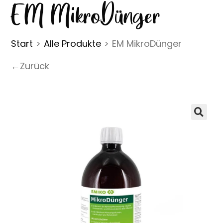
EM MikroDünger
Start
>
Alle Produkte
>
EM MikroDünger
←Zurück
🔍