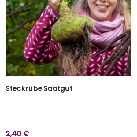
Steckrübe Saatgut
2,40
€