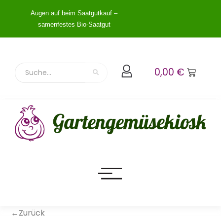
Augen auf beim Saatgutkauf –
samenfestes Bio-Saatgut
0,00
€
←Zurück