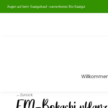
Augen auf beim Saatgutkauf –
samenfestes Bio-Saatgut
Willkomme
←Zurück
EM-Bokashi pflanz