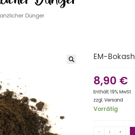
anzlicher Dünger
EM-Bokashi
🔍
8,90
€
Enthält 19% MwSt
zzgl.
Versand
Vorrätig
-
+