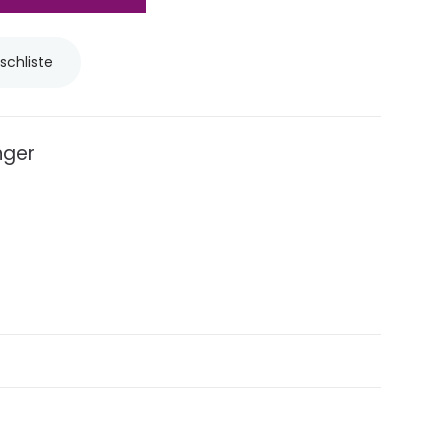
schliste
nger