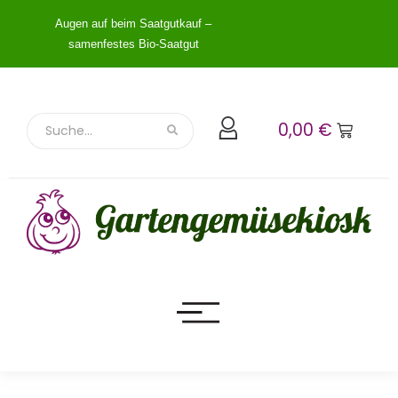
Augen auf beim Saatgutkauf –
samenfestes Bio-Saatgut
0,00
€