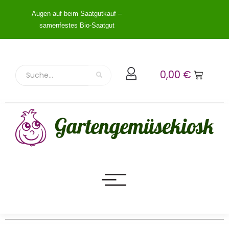
Augen auf beim Saatgutkauf –
samenfestes Bio-Saatgut
0,00
€