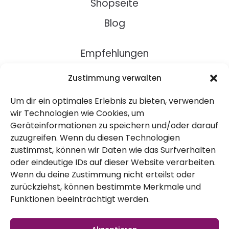
Alle Blüten im Set
Alle Gründünger
im Set
Zustimmung verwalten
46,00
€
24,50
€
Um dir ein optimales Erlebnis zu bieten, verwenden
Enthält 7% MwSt
Enthält 7% MwSt
wir Technologien wie Cookies, um
zzgl.
Versand
zzgl.
Versand
Geräteinformationen zu speichern und/oder darauf
zuzugreifen. Wenn du diesen Technologien
Lieferzeit: Lieferzeit 2-5
Lieferzeit: Lieferzeit 2-5
zustimmst, können wir Daten wie das Surfverhalten
Werktage
Werktage
oder eindeutige IDs auf dieser Website verarbeiten.
Wenn du deine Zustimmung nicht erteilst oder
In den Warenkorb
In den Warenkorb
zurückziehst, können bestimmte Merkmale und
Funktionen beeinträchtigt werden.