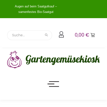
Augen auf beim Saatgutkauf –
samenfestes Bio-Saatgut
0,00
€