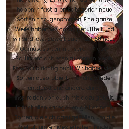
haben in fast allen Kategorien neue
Sorten hinzugenommen. Eine ganze
Weile haben wir daran getüfftelt und
wir sind jetzt soweit euch fast 50 neue
Gemüsesorten in unserem Kiosk-
Sortiment anbieten zu können, yeah!
Es wird so richtig bunt! Wir haben viele
Sorten ausprobiert, manche wieder
entdeckt und andere durch
Inspiration von euch mit dazu geholt.
In fast allen Kategorien gibt es neue
Sorten, die sich dazu gesellen, um die
Vielfalt um einiges erhöhen. Findet