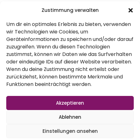
Sorten ausprobiert, manche wieder
Zustimmung verwalten
entdeckt und andere durch Inspiration von
Um dir ein optimales Erlebnis zu bieten, verwenden
euch mit dazu geholt. In fast allen
wir Technologien wie Cookies, um
Kategorien gibt es neue Sorten, die sich
Geräteinformationen zu speichern und/oder darauf
dazu gesellen, um die Vielfalt um einiges
zuzugreifen. Wenn du diesen Technologien
zustimmst, können wir Daten wie das Surfverhalten
erhöhen. Findet eure Lieblinge!
oder eindeutige IDs auf dieser Website verarbeiten.
Wenn du deine Zustimmung nicht erteilst oder
Bunt und vielfältig!
zurückziehst, können bestimmte Merkmale und
Funktionen beeinträchtigt werden.
Kleiner Tipp: Die Mengen in der Kategorie
Sonderaktionen (Sternchen) sind nicht allzu
Akzeptieren
groß, hier haben wir aktuell keine
Ablehnen
Nachfülloption. Wenn ihr z.B. Snackpaprika
und Ananaskirschen haben möchtet, am
Einstellungen ansehen