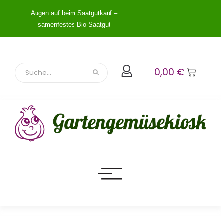
Augen auf beim Saatgutkauf –
samenfestes Bio-Saatgut
0,00
€