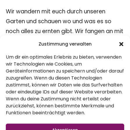
Wir wandern mit euch durch unseren
Garten und schauen wo und was es so
noch alles zu ernten gibt. Wir fangen an mit
ein paar
Tomaten
und blauen
Zustimmung verwalten
Stangenbohnen
, gehen weiter zu den
Um dir ein optimales Erlebnis zu bieten, verwenden
Gurken und der
Petersilie
aus dem
wir Technologien wie Cookies, um
Gewächshaus. Aber das ist es natürlich
Geräteinformationen zu speichern und/oder darauf
zuzugreifen. Wenn du diesen Technologien
nicht. Unser Konzept beeinhaltet nicht die
zustimmst, können wir Daten wie das Surfverhalten
großen Ernten einmal im Jahr, sondern das
oder eindeutige IDs auf dieser Website verarbeiten.
Wenn du deine Zustimmung nicht erteilst oder
regelmäßige Ernten im Garten. Und auf
zurückziehst, können bestimmte Merkmale und
diese Weise gibt es (fast) immer etwas zu
Funktionen beeinträchtigt werden.
ernten und zu essen. In diesem
Gartenrundgang seht ihr unsere kleinen