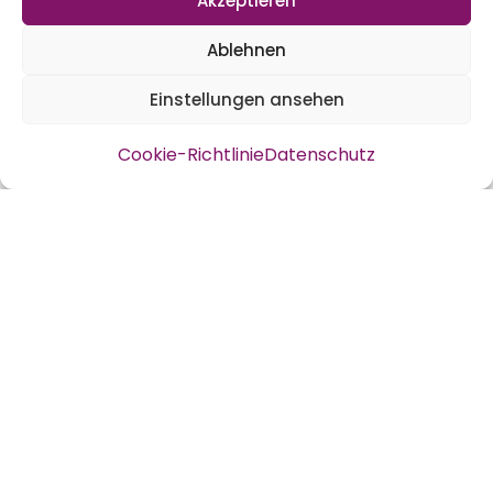
Akzeptieren
Weißkohlköpfe
, sie standen etwas
Ablehnen
schattiger, aber sie sind gewachsen. Wir
Einstellungen ansehen
machen gern
Sauerkraut
im Glas.
Cookie-Richtlinie
Datenschutz
Physalis alle gleich?
Am Hochbeet Nr. 3 haben wir euch die