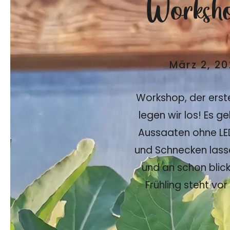
Worksho
März 2, 2
Workshop, der erst
legen wir los! Es ge
Aussaaten ohne LED
und Schnecken lass
und an schon blic
Frühling steht vor