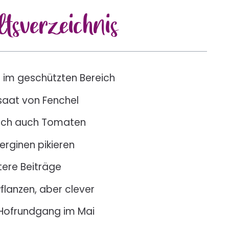
lts
verzeichnis
 im geschützten Bereich
saat von Fenchel
lich auch Tomaten
erginen pikieren
tere Beiträge
Pflanzen, aber clever
Hofrundgang im Mai