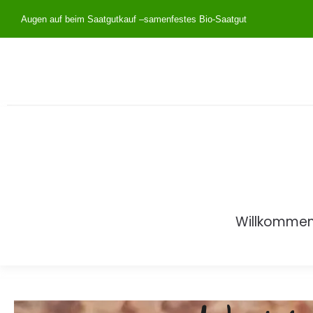
Augen auf beim Saatgutkauf –
samenfestes Bio-Saatgut
Willkomme