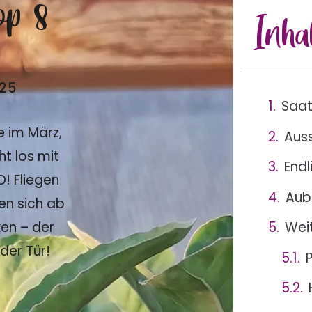
p 8
Inha
025
Saat
e im März,
Aus
ht los mit
End
! Fliegen
Aub
en sich ab
ken – der
Wei
 der Tür!