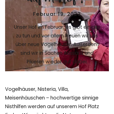
Februar 19, 2023
Unser Hof im Februar, es gibt einiges
zu tun und vor allem freuen wir uns
über neue Vogelhäuser. Außerdem
sind wir in Sachen Aussaat und
Pikieren wieder gut dabei.
Vogelhäuser, Nisteria, Villa,
Meisenhäuschen – hochwertige sinnige
Nisthilfen werden auf unserem Hof Platz