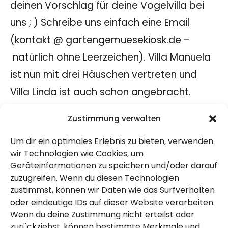
deinen Vorschlag für deine Vogelvilla bei
uns ; ) Schreibe uns einfach eine Email
(kontakt @ gartengemuesekiosk.de –
natürlich ohne Leerzeichen). Villa Manuela
ist nun mit drei Häuschen vertreten und
Villa Linda ist auch schon angebracht.
Linda hat uns vor der Veröffentlichung
Zustimmung verwalten
diesen Videos mit ihrem Vogelhaus
Um dir ein optimales Erlebnis zu bieten, verwenden
überrascht. Vielen lieben Dank für eure
wir Technologien wie Cookies, um
Häuschen und die Ermutigung! Wir sind
Geräteinformationen zu speichern und/oder darauf
gespannt auf eure Reaktionen!
zuzugreifen. Wenn du diesen Technologien
zustimmst, können wir Daten wie das Surfverhalten
Gehölzschnitt nur bis Ende Februar
oder eindeutige IDs auf dieser Website verarbeiten.
Wenn du deine Zustimmung nicht erteilst oder
Der Gärtner ist fleißig. An mehreren Tagen
zurückziehst, können bestimmte Merkmale und