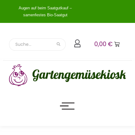
Augen auf beim Saatgutkauf –
samenfestes Bio-Saatgut
0,00
€