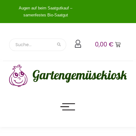
Augen auf beim Saatgutkauf –
samenfestes Bio-Saatgut
0,00
€