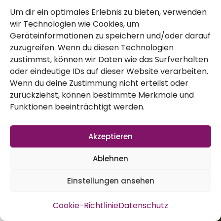
auf
Gartengemüsekiosk
findest du eine 
Um dir ein optimales Erlebnis zu bieten, verwenden
samenfestem Saatgut. Von
Salaten
über
wir Technologien wie Cookies, um
Geräteinformationen zu speichern und/oder darauf
zu
Steckzwiebeln
und
Frühlingspflanzkn
zuzugreifen. Wenn du diesen Technologien
fündig. Schau vorbei und wähle deine Favor
zustimmst, können wir Daten wie das Surfverhalten
oder eindeutige IDs auf dieser Website verarbeiten.
Wenn du deine Zustimmung nicht erteilst oder
Der Frühling ist eine aufregende Zeit im Gar
zurückziehst, können bestimmte Merkmale und
Funktionen beeinträchtigt werden.
dich an unseren Fortschritten und Erfahrung
Egal, ob du selbst Knoblauch anbaust oder 
Akzeptieren
wünschen dir viel Erfolg und Freude in dein
Ablehnen
Den Workshop Nr. 11 findest du in bewegten B
Einstellungen ansehen
Cookie-Richtlinie
Datenschutz