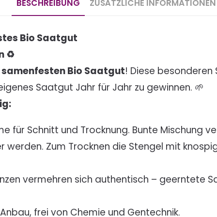
BESCHREIBUNG
ZUSÄTZLICHE INFORMATIONEN
stes Bio Saatgut
n ♻️
m
samenfesten Bio Saatgut
! Diese besonderen S
 eigenes Saatgut Jahr für Jahr zu gewinnen. 🌱
ig:
 für Schnitt und Trocknung. Bunte Mischung ve
r werden. Zum Trocknen die Stengel mit knospi
lanzen vermehren sich authentisch – geerntete 
Anbau, frei von Chemie und Gentechnik.