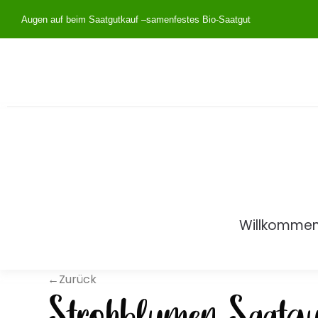
Augen auf beim Saatgutkauf –
samenfestes Bio-Saatgut
Willkomme
←Zurück
Strohblumen Saatgu