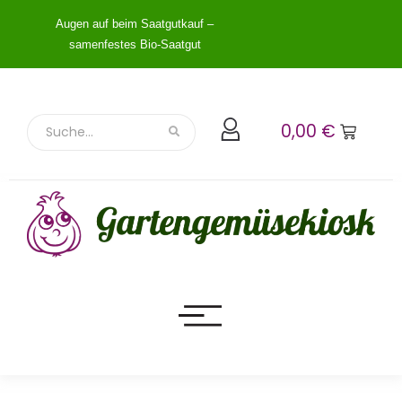
Augen auf beim Saatgutkauf –
samenfestes Bio-Saatgut
0,00
€