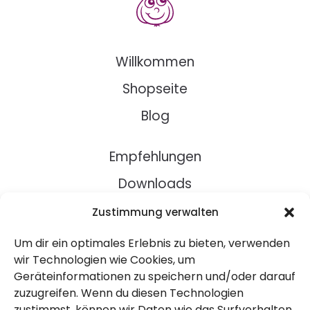
Willkommen
Shopseite
Blog
Empfehlungen
Downloads
Rezepte
Zustimmung verwalten
Um dir ein optimales Erlebnis zu bieten, verwenden
Über Uns
wir Technologien wie Cookies, um
Geräteinformationen zu speichern und/oder darauf
Kontakt
zuzugreifen. Wenn du diesen Technologien
Impressum
zustimmst, können wir Daten wie das Surfverhalten