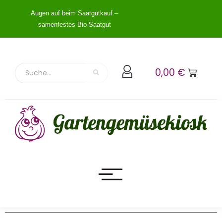
Augen auf beim Saatgutkauf –
samenfestes Bio-Saatgut
0,00
€