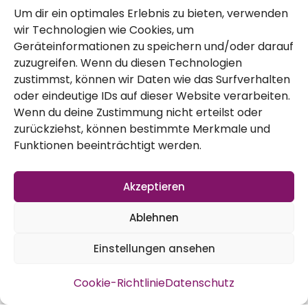
Anstatt Grünkohlblättern kann man
Um dir ein optimales Erlebnis zu bieten, verwenden
natürlich auch Wirsing oder ähnliches
wir Technologien wie Cookies, um
Geräteinformationen zu speichern und/oder darauf
nehmen, einfach mal ausprobieren. Die
zuzugreifen. Wenn du diesen Technologien
Marinade kann man auch nach Herzenslust
zustimmst, können wir Daten wie das Surfverhalten
oder eindeutige IDs auf dieser Website verarbeiten.
abwandeln, nach eigenem Gusto eben.
Wenn du deine Zustimmung nicht erteilst oder
Bestandteile der Marinade, einfach alles
zurückziehst, können bestimmte Merkmale und
Funktionen beeinträchtigt werden.
in den Mixer und los geht’s:
Grünkohl gezupft und gesäubert
Akzeptieren
3 EL Öl
3 EL Sojasoße
Ablehnen
3 EL Hanfsamen (geschält)
Einstellungen ansehen
1 TL Paprikapulver
Cookie-Richtlinie
Datenschutz
0,5 TL Salz (optional, geht auch gut ohne)