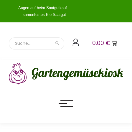
Augen auf beim Saatgutkauf –
samenfestes Bio-Saatgut
0,00
€