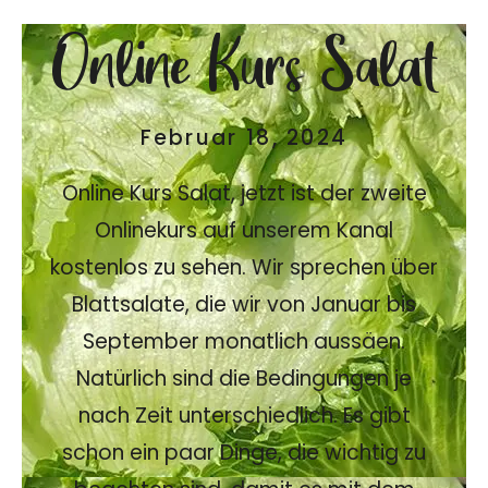
Online Kurs Salat
Februar 18, 2024
Online Kurs Salat, jetzt ist der zweite
Onlinekurs auf unserem Kanal
kostenlos zu sehen. Wir sprechen über
Blattsalate, die wir von Januar bis
September monatlich aussäen.
Natürlich sind die Bedingungen je
nach Zeit unterschiedlich. Es gibt
schon ein paar Dinge, die wichtig zu