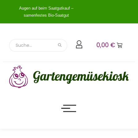
Augen auf beim Saatgutkauf –
samenfestes Bio-Saatgut
0,00
€