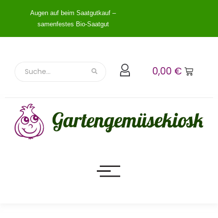
Augen auf beim Saatgutkauf –
samenfestes Bio-Saatgut
0,00
€