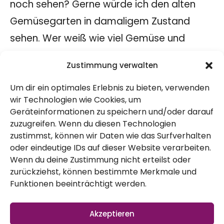
noch sehen? Gerne würde ich den alten
Gemüsegarten in damaligem Zustand
sehen. Wer weiß wie viel Gemüse und
welches dort wohl angebaut worden ist.
Zustimmung verwalten
Vielleicht
rote Bete
,
Kohl
,
Mangold
oder
Um dir ein optimales Erlebnis zu bieten, verwenden
auch
Salate
. Drückt uns die Daumen, dass
wir Technologien wie Cookies, um
noch alte Fotos auftauchen werden.
Geräteinformationen zu speichern und/oder darauf
Oben auf dem Boden
zuzugreifen. Wenn du diesen Technologien
zustimmst, können wir Daten wie das Surfverhalten
Dieser Dachboden ist einfach gigantisch
oder eindeutige IDs auf dieser Website verarbeiten.
Wenn du deine Zustimmung nicht erteilst oder
riesig, gefühlt! Und er gibt uns Hinweise auf
zurückziehst, können bestimmte Merkmale und
längst vergangene Zeiten. Dieser Boden ist
Funktionen beeinträchtigt werden.
voll mit Geschichte. Da oben sind noch
einige Stroh- und Heuballen, die wir sicher
Akzeptieren