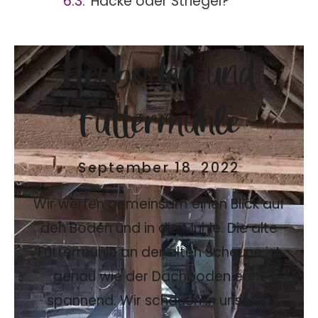
Hacke oder Striegel?
Heuboden und
Futtermühle
September 18, 2022
Wir werfen gemeinsam einen Blick auf
den Boden und in die Mühle. Die alte
Futtermühle an der alten Scheune ist
genau wie der Dachboden echt
spannend. Wir schauen in unseren