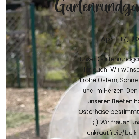
Gartenrundga
April 17, 2
Unser Gartenrundgan
für euch! Wir wüns
Frohe Ostern, Sonne
und im Herzen. Den
unseren Beeten h
Osterhase bestimmt
; ) Wir freuen u
unkrautfreie/beikr