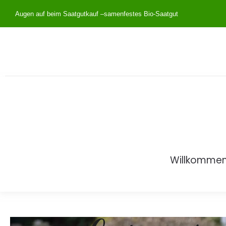
Augen auf beim Saatgutkauf –
samenfestes Bio-Saatgut
Willkomme