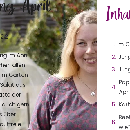
ng April
Inha
022
Im G
g im April
Jung
chen allen
Jun
 im Garten
Pap
 Salat aus
Apri
ätte der
 auch gern
Kart
ns über
Beet
autfreie
wie