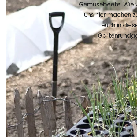
Gemüsebeete. Wie w
uns hier machen z
euch in die
Gartenrundg