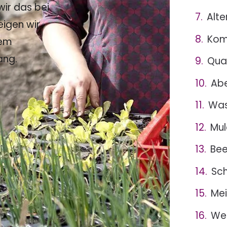
ir das bei
Alte
eigen wir
Kom
sem
ang.
Qua
Abe
Was
Mul
Bee
Sch
Mei
Wei