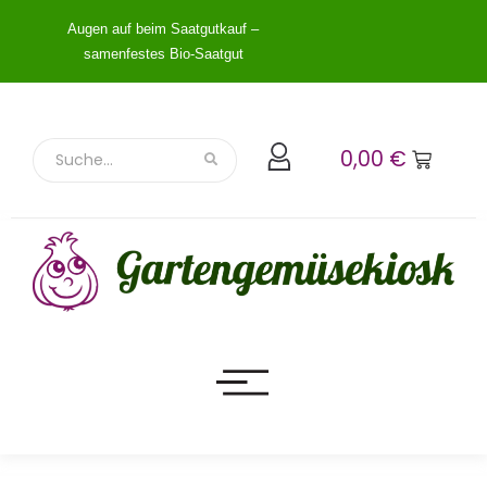
Augen auf beim Saatgutkauf –
samenfestes Bio-Saatgut
0,00
€