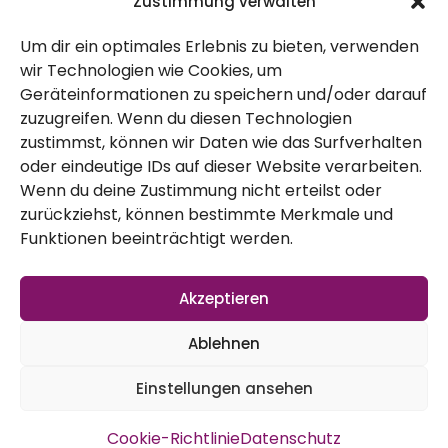
Untertiteln
Zustimmung verwalten
Um dir ein optimales Erlebnis zu bieten, verwenden
wir Technologien wie Cookies, um
September 7, 2013
Geräteinformationen zu speichern und/oder darauf
zuzugreifen. Wenn du diesen Technologien
zustimmst, können wir Daten wie das Surfverhalten
oder eindeutige IDs auf dieser Website verarbeiten.
Wenn du deine Zustimmung nicht erteilst oder
Hier
ist
zurückziehst, können bestimmte Merkmale und
ein sehr
Funktionen beeinträchtigt werden.
unterhal
tsamer
Akzeptieren
und
Ablehnen
wenig
Einstellungen ansehen
grausamer Vortrag von James Wildman.
Den kann man sich bequem ansehen, wenn
Cookie-Richtlinie
Datenschutz