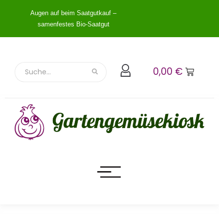
Augen auf beim Saatgutkauf –
samenfestes Bio-Saatgut
0,00
€