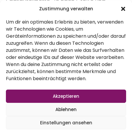
Saatgutexperte. Je nach Größe und
Zustimmung verwalten
Zustand müssen verschiedene Wege
gegangen werden, Siebtechnik, Fotozellen,
Um dir ein optimales Erlebnis zu bieten, verwenden
wir Technologien wie Cookies, um
Siebtechnik und und und. Was ich u.a.
Geräteinformationen zu speichern und/oder darauf
gelernt habe ist, dass die kleinsten
zuzugreifen. Wenn du diesen Technologien
zustimmst, können wir Daten wie das Surfverhalten
Saatgutkörner wohl auch die schwierigsten
oder eindeutige IDs auf dieser Website verarbeiten.
sind, und allen voran die hübsche
Tagetes
Wenn du deine Zustimmung nicht erteilst oder
mit ihren stengeligen Samen. Unglaublich
zurückziehst, können bestimmte Merkmale und
Funktionen beeinträchtigt werden.
wie viele unterschiedliche Siebe und auch
Techniken in der Saatgutaufbereitung zu
Akzeptieren
finden sind. Luftkissentechnik für
Ablehnen
Saatgutaufbereitung – da muss man ja
auch erstmal drauf kommen, bestimmt
Einstellungen ansehen
war das ein kreativer Maschinenbauer.