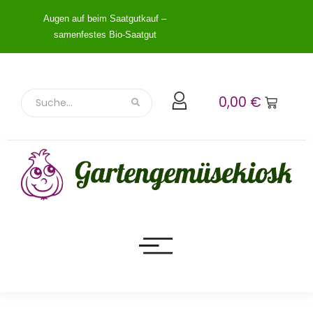
Augen auf beim Saatgutkauf –
samenfestes Bio-Saatgut
0,00
€