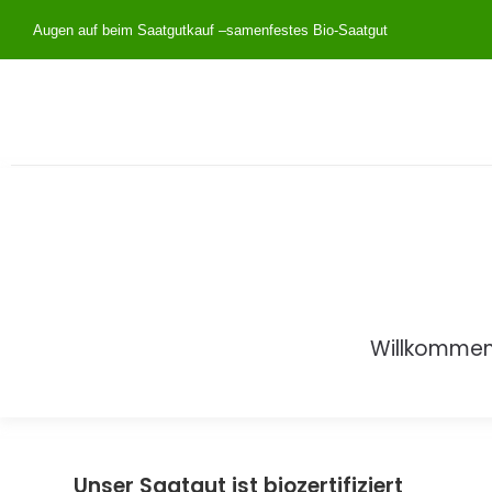
Augen auf beim Saatgutkauf –
samenfestes Bio-Saatgut
Willkomme
Unser Saatgut ist biozertifiziert