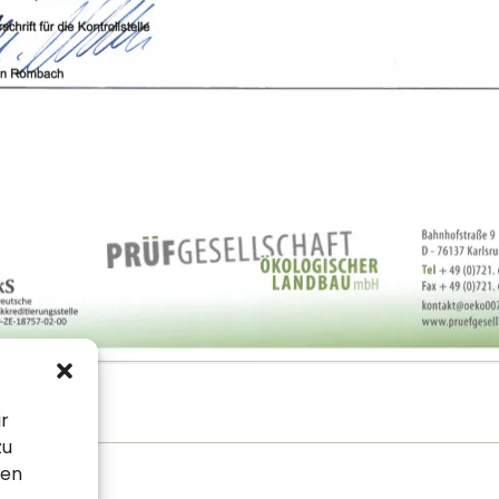
ir
zu
sen