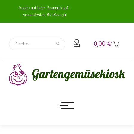
Augen auf beim Saatgutkauf –
samenfestes Bio-Saatgut
0,00
€