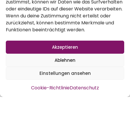
zustimmst, können wir Daten wie das Surfverhalten
oder eindeutige IDs auf dieser Website verarbeiten.
Wenn du deine Zustimmung nicht erteilst oder
zurückziehst, können bestimmte Merkmale und
Für Lecker ist folgende Inspiration
Funktionen beeinträchtigt werden.
befunden:
Weißkohlstreifen mit Möhren und Paprika,
Akzeptieren
die wir im Sommer eingefroren hatten,
Ablehnen
dazu Zwiebeln und Kohlrabi bunt gemischt
mit Quinoa, auch als Inkakorn bekannt. Für
Einstellungen ansehen
eine Art Soße wurde einfach Gemüsebrühe
Cookie-Richtlinie
Datenschutz
verwendet. Und als Gewürz kam hier eine
Masalamischung zum Einsatz.