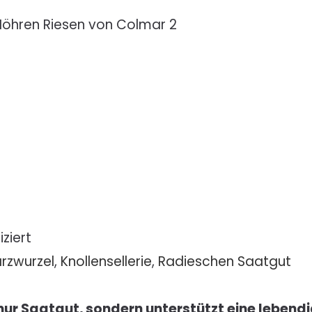
Möhren Riesen von Colmar 2
ziert
rzwurzel
,
Knollensellerie
,
Radieschen Saatgut
 nur Saatgut, sondern unterstützt eine lebend