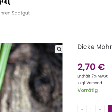
öhren Saatgut
Dicke Möh
🔍
2,70
€
Enthält 7% MwSt
zzgl.
Versand
Vorrätig
-
+