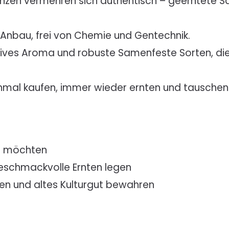
lanzen vermehren sich authentisch – geerntete 
Anbau, frei von Chemie und Gentechnik.
sives Aroma und robuste Samenfeste Sorten, di
nmal kaufen, immer wieder ernten und tauschen
n möchten
geschmackvolle Ernten legen
tzen und altes Kulturgut bewahren