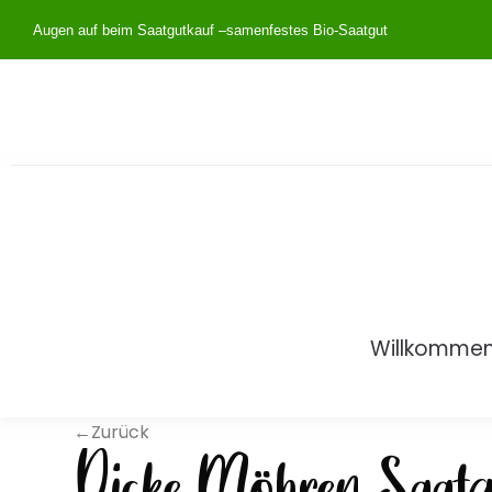
Augen auf beim Saatgutkauf –
samenfestes Bio-Saatgut
Willkomme
←Zurück
Dicke Möhren Saatg