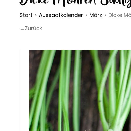
Start
>
Aussaatkalender
>
März
>
Dicke M
←Zurück