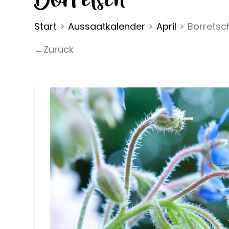
Start
>
Aussaatkalender
>
April
>
Borretsc
←Zurück