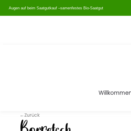
Augen auf beim Saatgutkauf –
samenfestes Bio-Saatgut
Willkomme
←Zurück
Borretsch