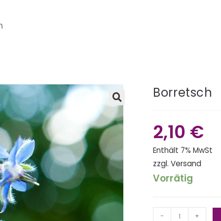
h
Borretsch
🔍
2,10
€
Enthält 7% MwSt
zzgl.
Versand
Vorrätig
-
+