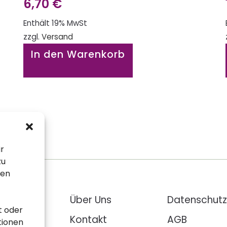
6,70
€
Enthält 19% MwSt
zzgl.
Versand
In den Warenkorb
ir
zu
sen
ehlungen
Über Uns
Datenschutz
t oder
loads
Kontakt
AGB
tionen