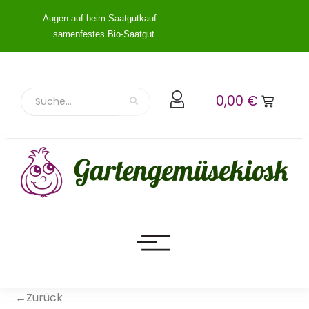
Augen auf beim Saatgutkauf –
samenfestes Bio-Saatgut
0,00
€
←Zurück