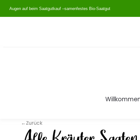
Augen auf beim Saatgutkauf –
samenfestes Bio-Saatgut
Willkomme
←Zurück
Alle Kräuter Saaten