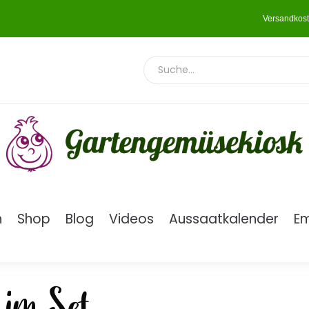
Versandkost
n
Shop
Blog
Videos
Aussaatkalender
E
 im Set