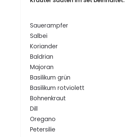
Kräuter Saaten im Set beinhaltet:
Sauerampfer
Salbei
Koriander
Baldrian
Majoran
Basilikum grün
Basilikum rotviolett
Bohnenkraut
Dill
Oregano
Petersilie