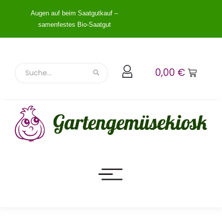
Augen auf beim Saatgutkauf –
samenfestes Bio-Saatgut
0,00
€