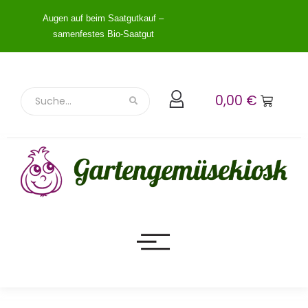
Augen auf beim Saatgutkauf –
samenfestes Bio-Saatgut
0,00
€