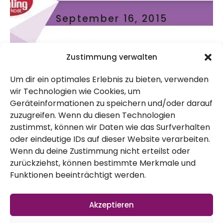
September 16, 2015
Zustimmung verwalten
Um dir ein optimales Erlebnis zu bieten, verwenden
wir Technologien wie Cookies, um
Geräteinformationen zu speichern und/oder darauf
Das Unternehmen Keimling hat wieder zum
zuzugreifen. Wenn du diesen Technologien
zustimmst, können wir Daten wie das Surfverhalten
Award aufgerufen. Auch dieses Jahr
oder eindeutige IDs auf dieser Website verarbeiten.
nehmen wieder viele tolle Blogs teil. Alleine
Wenn du deine Zustimmung nicht erteilst oder
zurückziehst, können bestimmte Merkmale und
um die ganzen spannenden Blogs
Funktionen beeinträchtigt werden.
kennenzulernen (falls man sie nicht schon
kennt), lohnt sich der Besuch auf der Seite:
Akzeptieren
http://www.keimling-award.de/vegan-