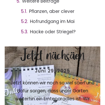
Weitere Beiträge
Pflanzen, aber clever
Hofrundgang im Mai
Hacke oder Striegel?
Jetzt nächsäen
Juni 29, 2025
Jetzt können wir noch so viel säen und
dafür sorgen, dass unser Garten
weiterhin ein Ernteparadies ist. Wir