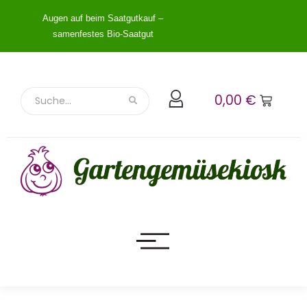
Augen auf beim Saatgutkauf –
samenfestes Bio-Saatgut
0,00
€