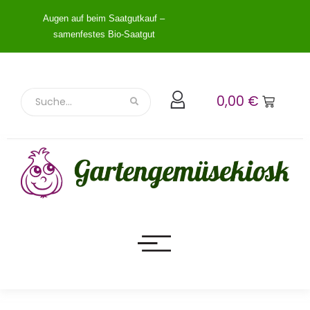
Augen auf beim Saatgutkauf –
samenfestes Bio-Saatgut
0,00
€