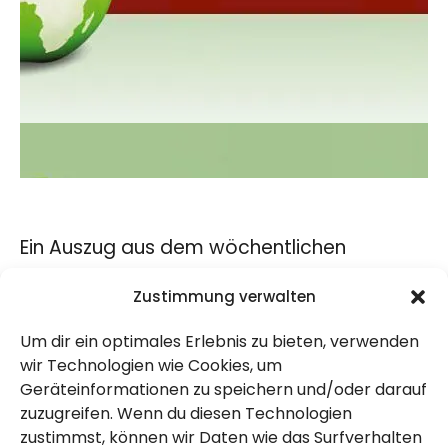
Ein Auszug aus dem wöchentlichen
Provegan-Newsletter, der kurz und knapp
Zustimmung verwalten
den Irrsinn zusammenfasst – eigentlich
Um dir ein optimales Erlebnis zu bieten, verwenden
unglaublich, aber so handelt die
wir Technologien wie Cookies, um
Menschheit tatsächlich.
Geräteinformationen zu speichern und/oder darauf
zuzugreifen. Wenn du diesen Technologien
Link: Provegan
zustimmst, können wir Daten wie das Surfverhalten