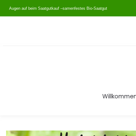
Augen auf beim Saatgutkauf –
samenfestes Bio-Saatgut
Willkomme