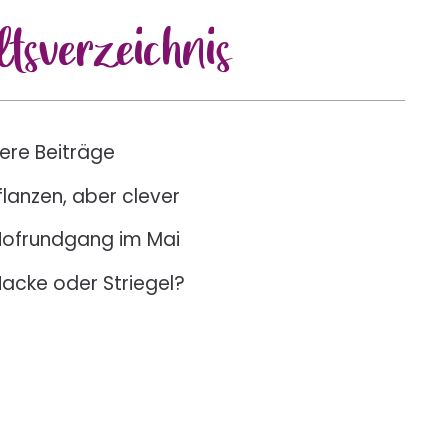
lts
verzeichnis
ere Beiträge
flanzen, aber clever
Hofrundgang im Mai
acke oder Striegel?