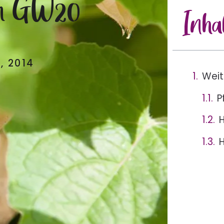
im GW20
Inha
, 2014
Weit
P
H