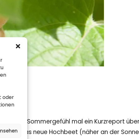
ir
zu
sen
t oder
tionen
Für das Sommergefühl mal ein Kurzreport über d
ansehen
men in das neue Hochbeet (näher an der Sonne),