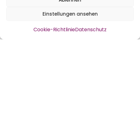
Einstellungen ansehen
Cookie-Richtlinie
Datenschutz
Es ist wieder Zeit für einen Gartenrundgang.
Der Februar hat noch nicht so viel zu bieten,
trotzdem haben wir versucht ein paar
spannende Einblicke zusammenzustellen.
Was sind eure Highlights im Februar? Und
hat es mit der Abstimmung geklappt?