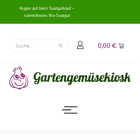
Augen auf beim Saatgutkauf –
samenfestes Bio-Saatgut
0,00
€